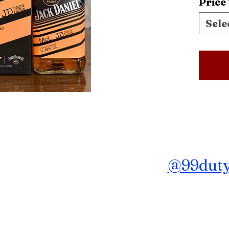
Price
Sele
ถาม ข้อมูลเพิ่มเติม Line :
@99dutyf