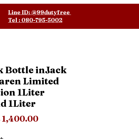
Line ID: @99dutyfree
Tel : 080-795-5002
k Bottle inJack
aren Limited
ion 1Liter
d 1Liter
Price
 1,400.00