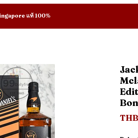
 Singapore แท้ 100%
Jac
Mcl
Edit
Bon
THB