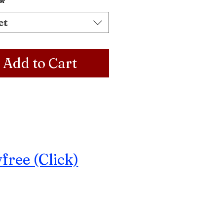
*
ct
Add to Cart
ree (Click)