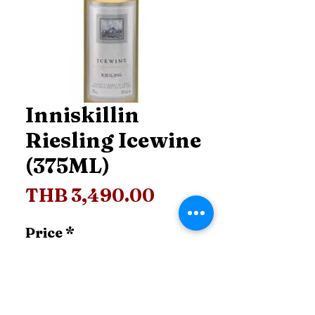
Inniskillin
Riesling Icewine
(375ML)
Price
THB 3,490.00
Price
*
Add to Cart