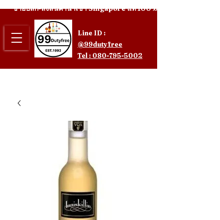
ขายปลีก-ส่งสินค้านำเข้า Singapore แท้ 100%
Line ID :
@99dutyfree
Tel : 080-795-5002