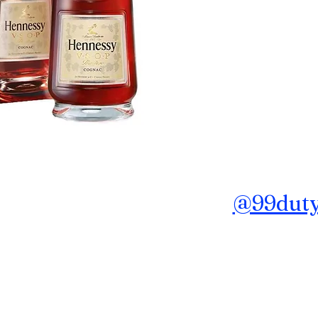
ถาม ข้อมูลเพิ่มเติม Line :
@99dutyf