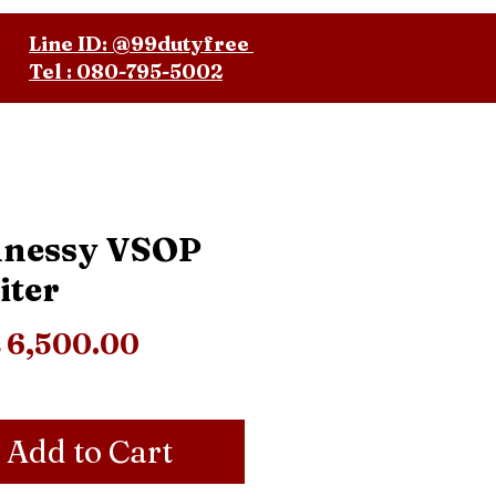
Line ID: @99dutyfree
Tel : 080-795-5002
nessy VSOP
iter
Price
 6,500.00
Add to Cart