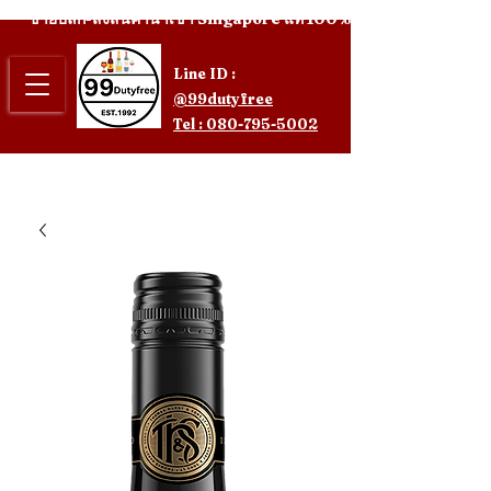
ขายปลีก-ส่งสินค้านำเข้า Singapore แท้ 100%
Line ID :
@99dutyfree
Tel : 080-795-5002