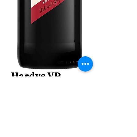
Hardys VR
Shiraz
Price
THB 650.00
Price
*