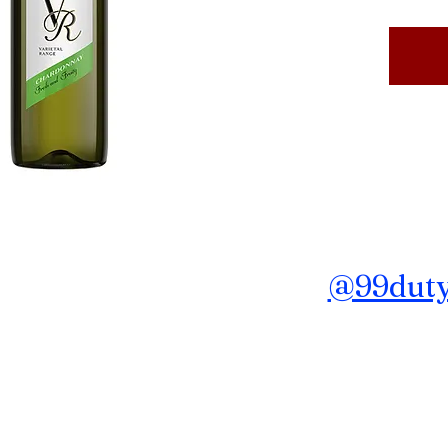
ถาม ข้อมูลเพิ่มเติม Line :
@99dutyf