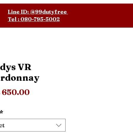
Line ID: @99dutyfree
Tel : 080-795-5002
dys VR
rdonnay
Price
 650.00
*
ct