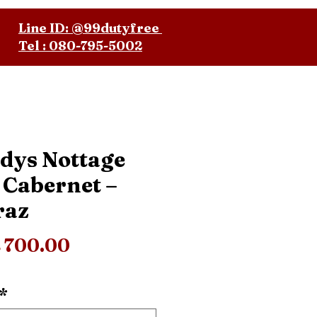
Line ID: @99dutyfree
Tel : 080-795-5002
dys Nottage
l Cabernet –
raz
Price
 700.00
*