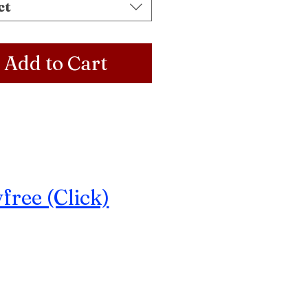
ct
Add to Cart
ree (Click)