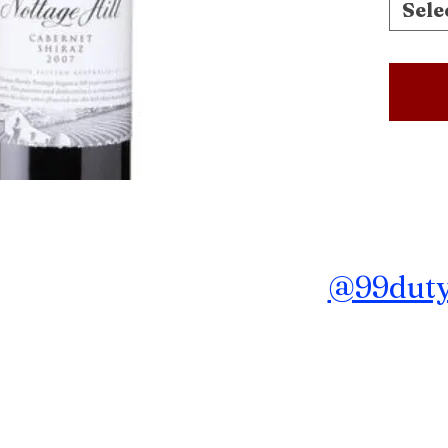
Sele
ถาม ข้อมูลเพิ่มเติม Line :
@99dutyf