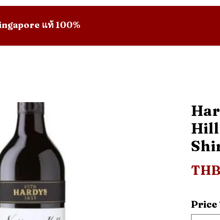
 Singapore แท้ 100%
Har
Hil
Shi
THB
Price