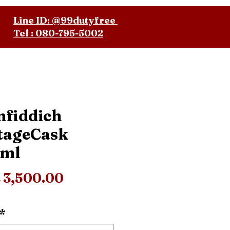
Line ID: @99dutyfree
Tel : 080-795-5002
nfiddich
tageCask
0ml
Price
 3,500.00
*