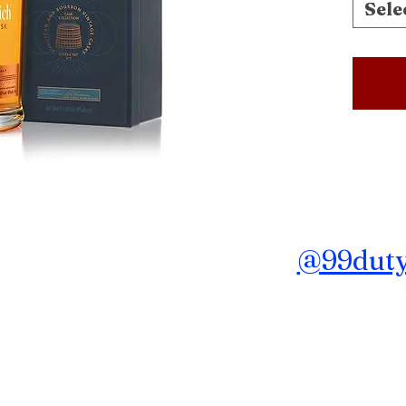
Sele
ถาม ข้อมูลเพิ่มเติม Line :
@99dutyf