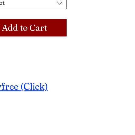
ct
Add to Cart
ree (Click)