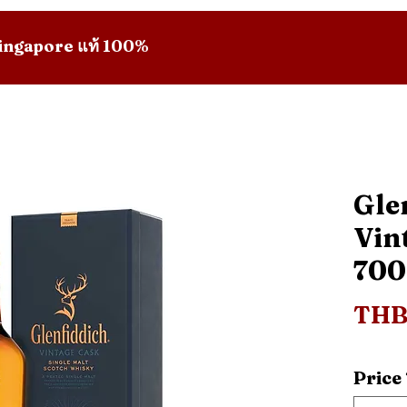
 Singapore แท้ 100%
Gle
Vin
70
THB
Price