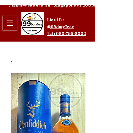
ขายปลีก-ส่งสินค้านำเข้า Singapore แท้ 100%
Line ID :
@99dutyfree
Tel : 080-795-5002