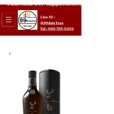
ขายปลีก-ส่งสินค้านำเข้า Singapore แท้ 100%
Line ID :
@99dutyfree
Tel : 080-795-5002