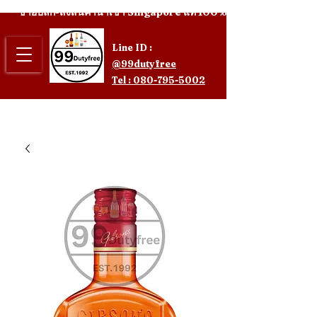
ขายปลีก-ส่งสินค้านำเข้า Singapore แท้ 100%
Line ID :
@99dutyfree
Tel : 080-795-5002