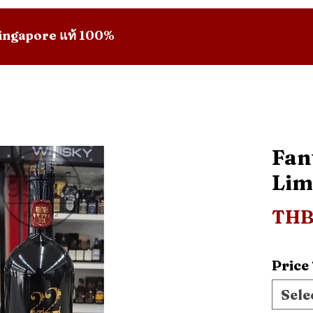
 Singapore แท้ 100%
Fan
Lim
THB
Price
Sele