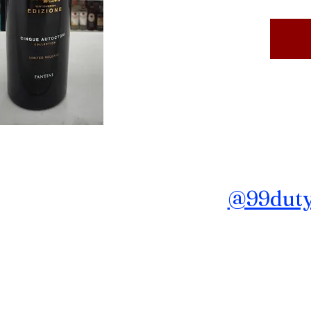
ถาม ข้อมูลเพิ่มเติม Line :
@99dutyf