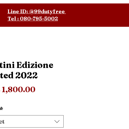
Line ID: @99dutyfree
Tel : 080-795-5002
tini Edizione
ted 2022
Price
 1,800.00
*
ct