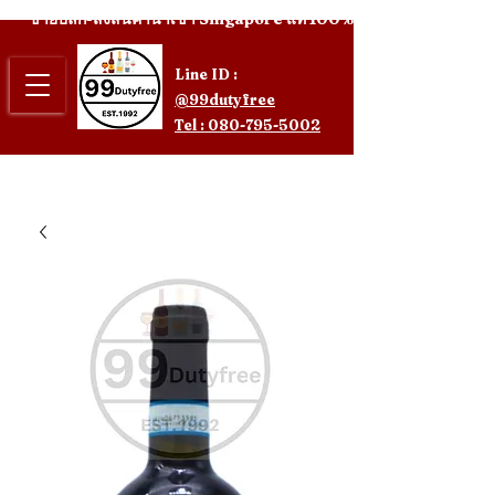
ขายปลีก-ส่งสินค้านำเข้า Singapore แท้ 100%
Line ID :
@99dutyfree
Tel : 080-795-5002