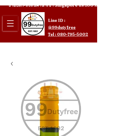
ขายปลีก-ส่งสินค้านำเข้า Singapore แท้ 100%
Line ID :
@99dutyfree
Tel : 080-795-5002