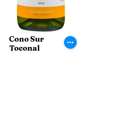
Cono Sur
Toconal
Chardonnay
Price
THB 550.00
Price
*
Add to Cart