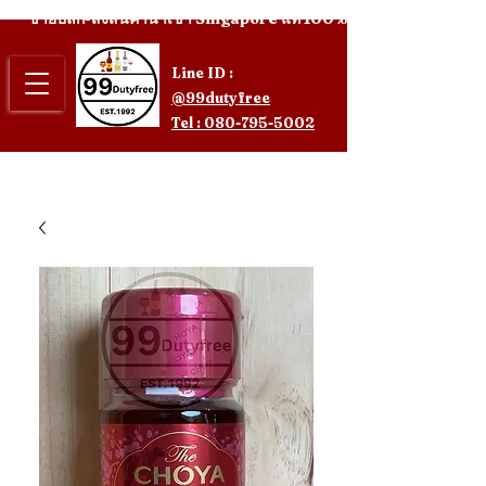
ขายปลีก-ส่งสินค้านำเข้า Singapore แท้ 100%
Line ID :
@99dutyfree
Tel : 080-795-5002