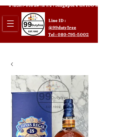
ขายปลีก-ส่งสินค้านำเข้า Singapore แท้ 100%
Line ID :
@99dutyfree
Tel : 080-795-5002