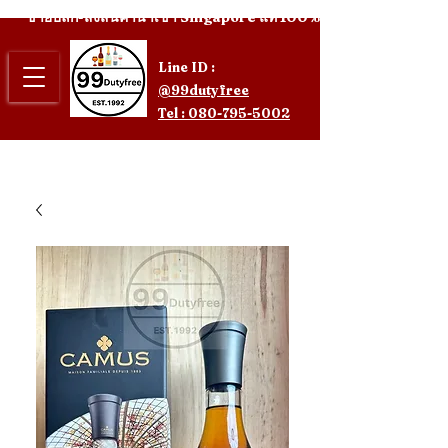
ขายปลีก-ส่งสินค้านำเข้า Singapore แท้ 100%
Line ID :
@99dutyfree
Tel : 080-795-5002