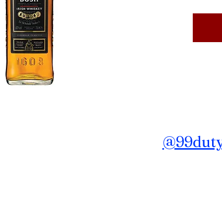
ถาม ข้อมูลเพิ่มเติม Line :
@99dutyf