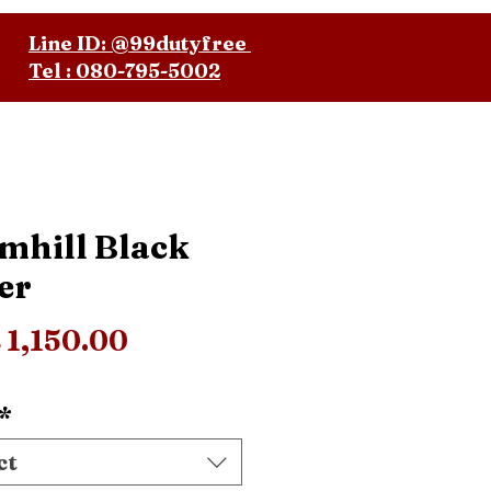
Line ID: @99dutyfree
Tel : 080-795-5002
mhill Black
er
Price
1,150.00
*
ct