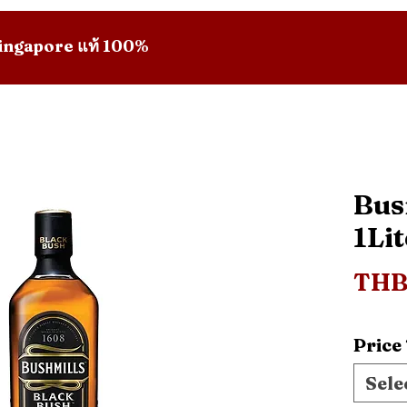
 Singapore แท้ 100%
Bus
1Lit
THB 
Price
Sele