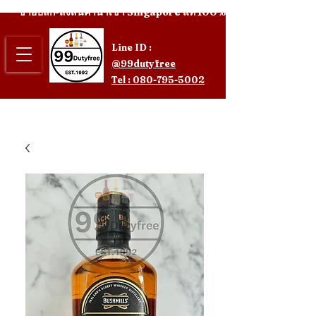
ขายปลีก-ส่งสินค้านำเข้า Singapore แท้ 100%
Line ID :
@99dutyfree
Tel : 080-795-5002