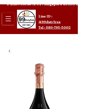
ขายปลีก-ส่งสินค้านำเข้า Singapore แท้ 100%
Line ID :
@99dutyfree
Tel : 080-795-5002