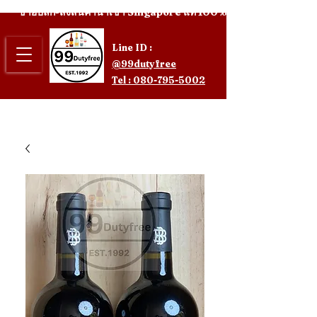
ขายปลีก-ส่งสินค้านำเข้า Singapore แท้ 100%
Line ID :
@99dutyfree
Tel : 080-795-5002