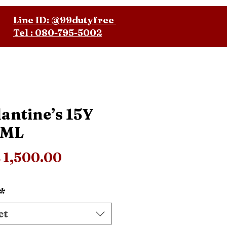
Line ID: @99dutyfree
Tel : 080-795-5002
lantine’s 15Y
0ML
Price
 1,500.00
*
ct