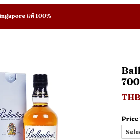
 Singapore แท้ 100%
Bal
70
THB
Price
Sele