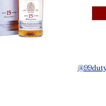
ถาม ข้อมูลเพิ่มเติม Line :
@99dutyf