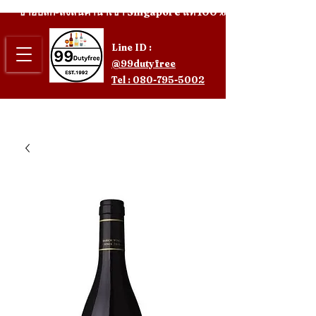
ขายปลีก-ส่งสินค้านำเข้า Singapore แท้ 100%
Line ID :
@99dutyfree
Tel : 080-795-5002